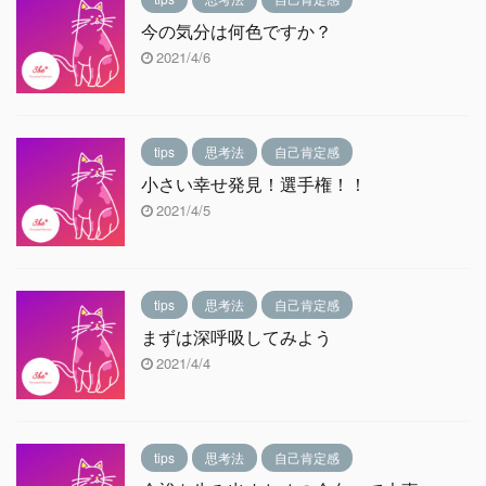
今の気分は何色ですか？
2021/4/6
tips
思考法
自己肯定感
小さい幸せ発見！選手権！！
2021/4/5
tips
思考法
自己肯定感
まずは深呼吸してみよう
2021/4/4
tips
思考法
自己肯定感