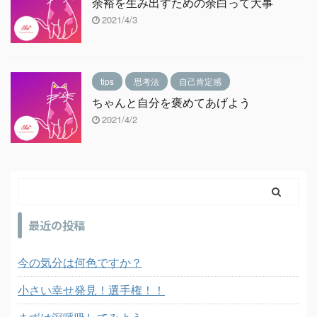
余裕を生み出すための余白って大事
2021/4/3
tips
思考法
自己肯定感
ちゃんと自分を褒めてあげよう
2021/4/2
最近の投稿
今の気分は何色ですか？
小さい幸せ発見！選手権！！