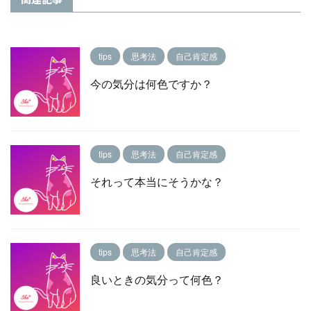
tips
思考法
自己肯定感
今の気分は何色ですか？
tips
思考法
自己肯定感
それって本当にそうかな？
tips
思考法
自己肯定感
良いときの気分って何色？