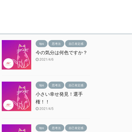
tips
思考法
自己肯定感
今の気分は何色ですか？
2021/4/6
tips
思考法
自己肯定感
小さい幸せ発見！選手
権！！
2021/4/5
tips
思考法
自己肯定感