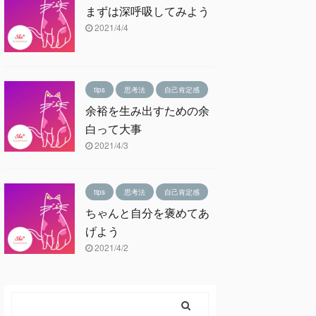
まずは深呼吸してみよう
2021/4/4
tips
思考法
自己肯定感
余裕を生み出すための余
白って大事
2021/4/3
tips
思考法
自己肯定感
ちゃんと自分を褒めてあ
げよう
2021/4/2