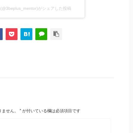
@3beplus_mentor)がシェアした投稿
りません。
*
が付いている欄は必須項目です