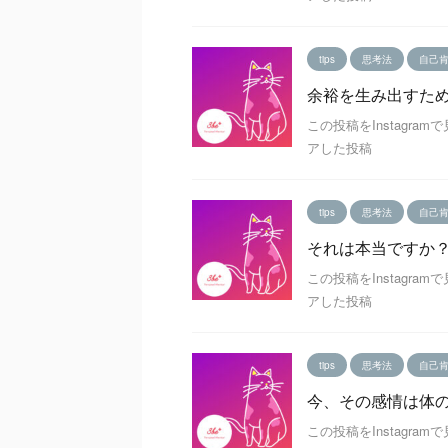
tips
思考法
自己
余裕を生み出すた
この投稿をInstagram
アした投稿
tips
思考法
自己
それは本当ですか
この投稿をInstagram
アした投稿
tips
思考法
自己
今、その感情は体
この投稿をInstagram